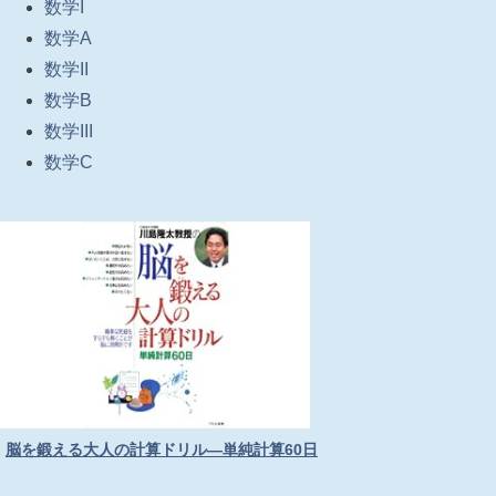
数学I
数学A
数学II
数学B
数学III
数学C
脳を鍛える大人の計算ドリル―単純計算60日