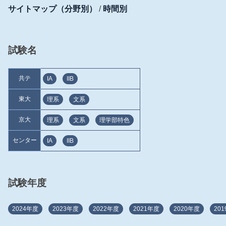
サイトマップ（分野別）
/
時間別
試験名
共テ
IA
IIB
東大
理系
文系
京大
理系
文系
理学部特色
センター
IA
IIB
試験年度
2024年度
2023年度
2022年度
2021年度
2020年度
20