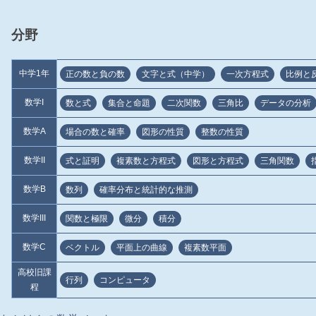
分野
中学1年
正の数と負の数
文字と式（中学）
一次方程式
比例と
数学I
数と式
集合と命題
二次関数
三角比
データの分析
数学A
場合の数と確率
図形の性質
整数の性質
数学II
式と証明
複素数と方程式
図形と方程式
三角関数
数学B
数列
確率分布と統計的な推測
数学III
関数と極限
微分
積分
数学C
ベクトル
平面上の曲線
複素数平面
高校旧課
行列
コンピュータ
程