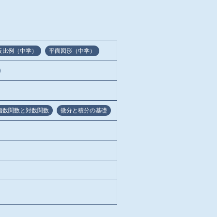
反比例（中学）
平面図形（中学）
指数関数と対数関数
微分と積分の基礎