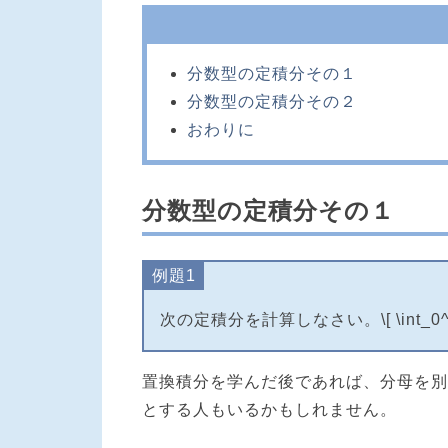
分数型の定積分その１
分数型の定積分その２
おわりに
分数型の定積分その１
例題1
次の定積分を計算しなさい。\[ \int_0^1 \fra
置換積分を学んだ後であれば、分母を別の文字
とする人もいるかもしれません。