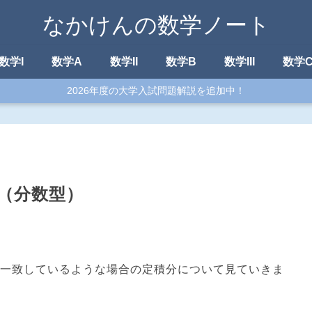
なかけんの数学ノート
数学I
数学A
数学II
数学B
数学III
数学
2026年度の大学入試問題解説を追加中！
（分数型）
一致しているような場合の定積分について見ていきま