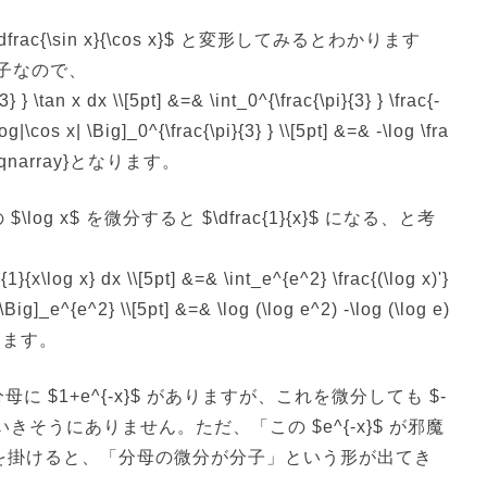
dfrac{\sin x}{\cos x}$ と変形してみるとわかります
分子なので、
 } \tan x dx \\[5pt] &=& \int_0^{\frac{\pi}{3} } \frac{-
log|\cos x| \Big]_0^{\frac{\pi}{3} } \\[5pt] &=& -\log \fra
end{eqnarray}となります。
g x$ を微分すると $\dfrac{1}{x}$ になる、と考
1}{x\log x} dx \\[5pt] &=& \int_e^{e^2} \frac{(\log x)'}
 \Big]_e^{e^2} \\[5pt] &=& \log (\log e^2) -\log (\log e)
となります。
 $1+e^{-x}$ がありますが、これを微分しても $-
いきそうにありません。ただ、「この $e^{-x}$ が邪魔
$ を掛けると、「分母の微分が分子」という形が出てき