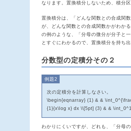
なります。置換積分しないため、積分区
置換積分は、「どんな関数との合成関数
が、どんな関数との合成関数かがわかる
の例のような、「分母の微分が分子と一致」
とすぐにわかるので、置換積分を持ち出
分数型の定積分その２
例題2
次の定積分を計算しなさい。
\begin{eqnarray} (1) & & \int_0^{\frac{
{1}{x\log x} dx \\[5pt] (3) & & \int_0^
わかりにくいですが、どれも、「分母の