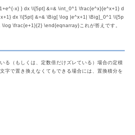
1+e^{-x} } dx \\[5pt] &=& \int_0^1 \frac{e^x}{e^x+1} d
^x+1} dx \\[5pt] &=& \Big[ \log |e^x+1| \Big]_0^1 \\[5p
t] &=& \log \frac{e+1}{2} \end{eqnarray}これが答えです。
いる（もしくは、定数倍だけズレている）場合の定積
文字で置き換えなくてもできる場合には、置換積分を