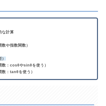
的な計算
関数や指数関数）
型）
：cosθやsinθを使う）
数：tanθを使う）