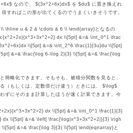
$ なので、 $(3x^2+6x)dx$ を $du$ に置き換えれ
$ 倍すればこの形が出てくるのでうまくいきそうです。
1 \\ \hline u & 2 & \cdots & 6 \\ \end{array}となるの
c{x^2+2x}{x^3+3x^2+2} dx \\[5pt] &=& \int_0^1 \frac
3x^2+6x)dx \\[5pt] &=& \int_2^6 \frac{1}{3u}du \\[5pt]
\[5pt] &=& \frac{\log 6-\log 2}{3} \\[5pt] &=& \frac{\log
。
と簡略化できます。そもそも、被積分関数を見ると、
（もしくは、定数倍だけ違う）ときには、 $\log$
わずにそのまま計算したほうが速く計算できます。今
2+2x}{x^3+3x^2+2} dx \\[5pt] &=& \int_0^1 \frac{1}{3}
dx \\[5pt] &=& \left[ \frac{\log|x^3+3x^2+2|}{3} \righ
} \\[5pt] &=& \frac{\log 3}{3} \\[5pt] \end{eqnarray}と