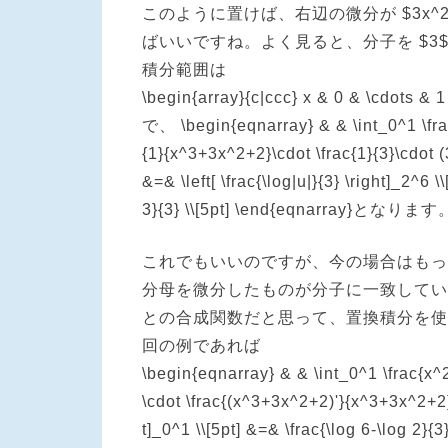
このように置けば、右辺の微分が $3x^2+6x
ばいいですね。よく見ると、分子を $3
積分範囲は
\begin{array}{c|ccc} x & 0 & \cdots & 
で、 \begin{eqnarray} & & \int_0^1 \fra
{1}{x^3+3x^2+2}\cdot \frac{1}{3}\cdot (
&=& \left[ \frac{\log|u|}{3} \right]_2^6 \
3}{3} \\[5pt] \end{eqnarray}となります
これでもいいのですが、今の場合はもっ
分母を微分したものが分子に一致している
との合成関数だと思って、置換積分を使
回の例であれば
\begin{eqnarray} & & \int_0^1 \frac{x^
\cdot \frac{(x^3+3x^2+2)'}{x^3+3x^2+2} 
t]_0^1 \\[5pt] &=& \frac{\log 6-\log 2}{3