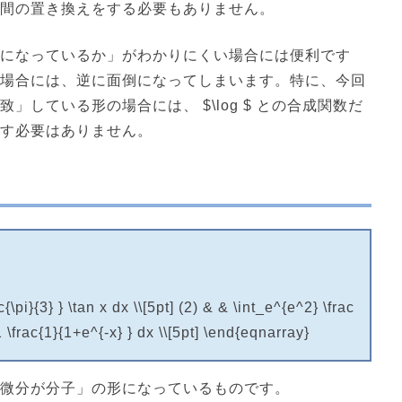
間の置き換えをする必要もありません。
になっているか」がわかりにくい場合には便利です
場合には、逆に面倒になってしまいます。特に、今回
している形の場合には、 $\log $ との合成関数だ
す必要はありません。
\pi}{3} } \tan x dx \\[5pt] (2) & & \int_e^{e^2} \frac
1 \frac{1}{1+e^{-x} } dx \\[5pt] \end{eqnarray}
微分が分子」の形になっているものです。