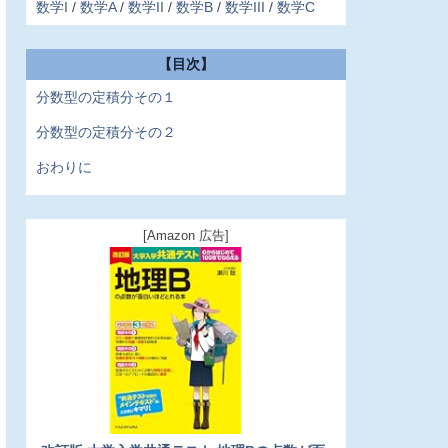
数学I
数学A
数学II
数学B
数学III
数学C
【目次】
分数型の定積分その１
分数型の定積分その２
おわりに
[Amazon 広告]