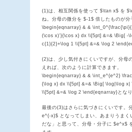
(1)は、相互関係を使って $\tan x$ を $\
ね。分母の微分を $-1$ 倍したものが
\begin{eqnarray} & & \int_0^{\frac{\pi}{3}
(\cos x)'}{\cos x} dx \\[5pt] &=& \Big[ -\
c{1}{2}+\log 1 \\[5pt] &=& \log 2 \
(2)は、少し気付きにくいですが、分母の $\lo
えれば、次のように計算できます。
\begin{eqnarray} & & \int_e^{e^2} \frac{
{\log x} dx \\[5pt] &=& \Big[ \log|\log x|
\\[5pt] &=& \log 2 \end{eqnarray}
最後の(3)はさらに気づきにくいです。分母に
e^{-x}$ となってしまい、あまりうまく
だな」と思って、分母・分子に $e^x