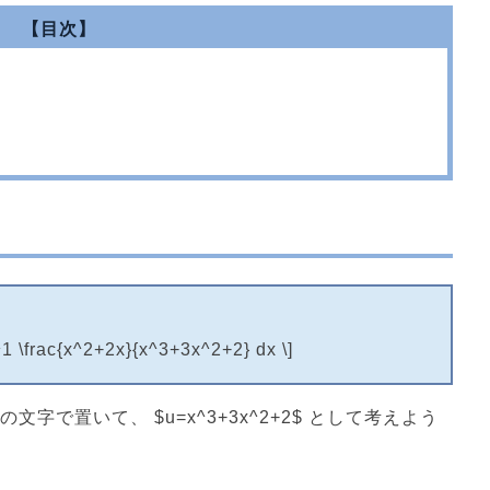
【目次】
c{x^2+2x}{x^3+3x^2+2} dx \]
で置いて、 $u=x^3+3x^2+2$ として考えよう