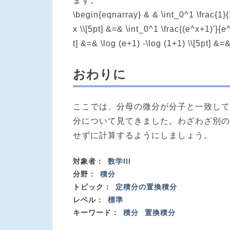
ます。
\begin{eqnarray} & & \int_0^1 \frac{1}{
x \\[5pt] &=& \int_0^1 \frac{(e^x+1)'}{e
t] &=& \log (e+1) -\log (1+1) \\[5p
おわりに
ここでは、分母の微分が分子と一致して
分について見てきました。わざわざ別の
せずに計算するようにしましょう。
対象者：
数学III
分野：
積分
トピック：
定積分の置換積分
レベル：
標準
キーワード：
積分
置換積分