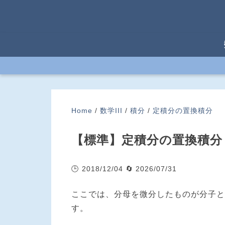
Home
/
数学III
/
積分
/
定積分の置換積分
【標準】定積分の置換積分
🕒 2018/12/04
🔄 2026/07/31
ここでは、分母を微分したものが分子と
す。