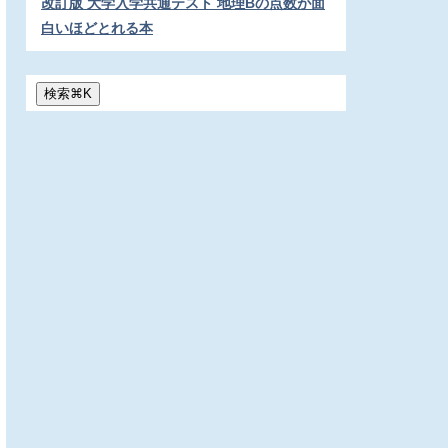
改訂版 大学入学共通テスト 地理Bの点数が面
白いほどとれる本
検索
⌘
K