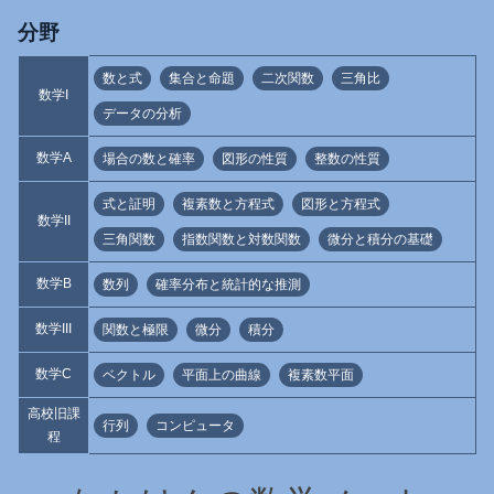
分野
数と式
集合と命題
二次関数
三角比
数学I
データの分析
数学A
場合の数と確率
図形の性質
整数の性質
式と証明
複素数と方程式
図形と方程式
数学II
三角関数
指数関数と対数関数
微分と積分の基礎
数学B
数列
確率分布と統計的な推測
数学III
関数と極限
微分
積分
数学C
ベクトル
平面上の曲線
複素数平面
高校旧課
行列
コンピュータ
程