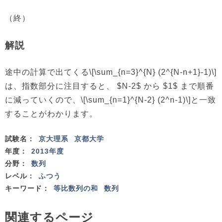
（終）
解説
途中の計算で出てくる\[\sum_{n=3}^{N} (2^{N-n+1}-1)\]
は、指数部分に注目すると、 $N-2$ から $1$ まで順番
に減っていくので、\[\sum_{n=1}^{N-2} (2^n-1)\]と一致
することがわかります。
試験名：
京大理系
京都大学
年度：
2013年度
分野：
数列
レベル：
ふつう
キーワード：
等比数列の和
数列
関連するページ