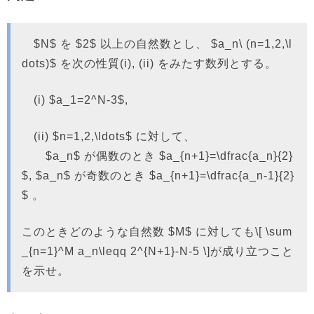
$N$ を $2$ 以上の自然数とし、 $a_n\ (n=1,2,\l
dots)$ を次の性質(i), (ii) をみたす数列とする。
(i) $a_1=2^N-3$,
(ii) $n=1,2,\ldots$ に対して、
$a_n$ が偶数のとき $a_{n+1}=\dfrac{a_n}{2}
$, $a_n$ が奇数のとき $a_{n+1}=\dfrac{a_n-1}{2}
$ 。
このときどのような自然数 $M$ に対しても\[ \sum
_{n=1}^M a_n\leqq 2^{N+1}-N-5 \]が成り立つこと
を示せ。