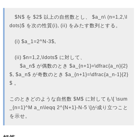
$N$ を $2$ 以上の自然数とし、 $a_n\ (n=1,2,\l
dots)$ を次の性質(i), (ii) をみたす数列とする。
(i) $a_1=2^N-3$,
(ii) $n=1,2,\ldots$ に対して、
$a_n$ が偶数のとき $a_{n+1}=\dfrac{a_n}{2}
$, $a_n$ が奇数のとき $a_{n+1}=\dfrac{a_n-1}{2}
$ 。
このときどのような自然数 $M$ に対しても\[ \sum
_{n=1}^M a_n\leqq 2^{N+1}-N-5 \]が成り立つこと
を示せ。