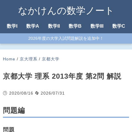
なかけんの数学ノート
数学I
数学A
数学II
数学B
数学III
数学C
2026年度の大学入試問題解説を追加中！
Home
/
京大理系
/
京都大学
京都大学 理系 2013年度 第2問 解説
🕒 2020/08/16
🔄 2026/07/31
問題編
問題