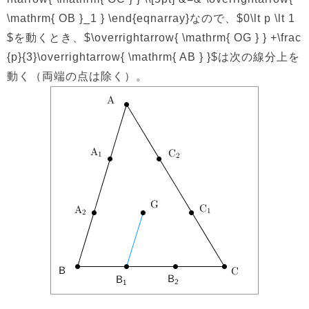
\mathrm{ OB }_1 } \end{eqnarray}なので、$0\lt p \lt 1
$を動くとき、$\overrightarrow{ \mathrm{ OG } } +\frac
{p}{3}\overrightarrow{ \mathrm{ AB } }$は次の線分上を
動く（両端の点は除く）。