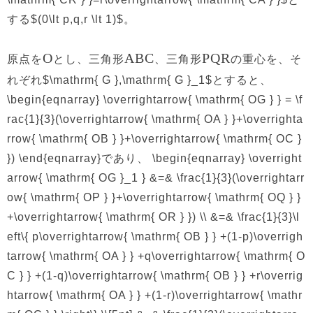
する$(0\lt p,q,r \lt 1)$。
O
ABC
PQR
原点を
とし、三角形
、三角形
の重心を、そ
れぞれ$\mathrm{ G },\mathrm{ G }_1$とすると、
\begin{eqnarray} \overrightarrow{ \mathrm{ OG } } = \f
rac{1}{3}(\overrightarrow{ \mathrm{ OA } }+\overrighta
rrow{ \mathrm{ OB } }+\overrightarrow{ \mathrm{ OC }
}) \end{eqnarray}であり、 \begin{eqnarray} \overright
arrow{ \mathrm{ OG }_1 } &=& \frac{1}{3}(\overrightarr
ow{ \mathrm{ OP } }+\overrightarrow{ \mathrm{ OQ } }
+\overrightarrow{ \mathrm{ OR } }) \\ &=& \frac{1}{3}\l
eft\{ p\overrightarrow{ \mathrm{ OB } } +(1-p)\overrigh
tarrow{ \mathrm{ OA } } +q\overrightarrow{ \mathrm{ O
C } } +(1-q)\overrightarrow{ \mathrm{ OB } } +r\overrig
htarrow{ \mathrm{ OA } } +(1-r)\overrightarrow{ \mathr