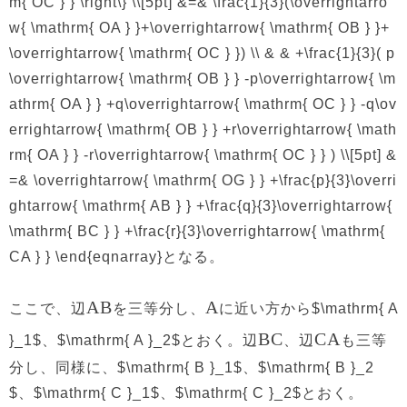
m{ OC } } \right\} \\[5pt] &=& \frac{1}{3}(\overrightarro
w{ \mathrm{ OA } }+\overrightarrow{ \mathrm{ OB } }+
\overrightarrow{ \mathrm{ OC } }) \\ & & +\frac{1}{3}( p
\overrightarrow{ \mathrm{ OB } } -p\overrightarrow{ \m
athrm{ OA } } +q\overrightarrow{ \mathrm{ OC } } -q\ov
errightarrow{ \mathrm{ OB } } +r\overrightarrow{ \math
rm{ OA } } -r\overrightarrow{ \mathrm{ OC } } ) \\[5pt] &
=& \overrightarrow{ \mathrm{ OG } } +\frac{p}{3}\overri
ghtarrow{ \mathrm{ AB } } +\frac{q}{3}\overrightarrow{
\mathrm{ BC } } +\frac{r}{3}\overrightarrow{ \mathrm{
CA } } \end{eqnarray}となる。
AB
A
ここで、辺
を三等分し、
に近い方から$\mathrm{ A
BC
CA
}_1$、$\mathrm{ A }_2$とおく。辺
、辺
も三等
分し、同様に、$\mathrm{ B }_1$、$\mathrm{ B }_2
$、$\mathrm{ C }_1$、$\mathrm{ C }_2$とおく。