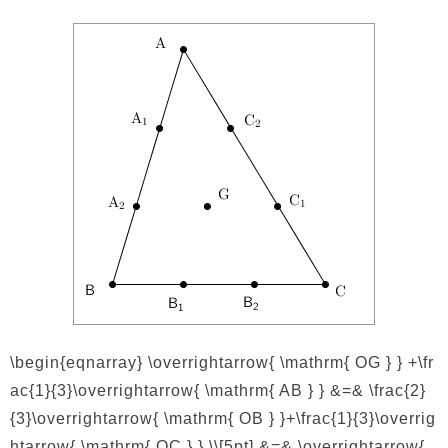
\begin{eqnarray} \overrightarrow{ \mathrm{ OG } } +\fr
ac{1}{3}\overrightarrow{ \mathrm{ AB } } &=& \frac{2}
{3}\overrightarrow{ \mathrm{ OB } }+\frac{1}{3}\overrig
htarrow{ \mathrm{ OC } } \\[5pt] &=& \overrightarrow{