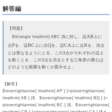
解答編
【問題】
AB
$\triangle \mathrm{ ABC }$に対し、辺
上に
P
BC
Q
CA
R
点
を、辺
上に点
を、辺
上に点
を、頂点
とは異なるようにとる。この3点がそれぞれの辺上
を動くとき、この3点を頂点とする三角形の重心は
どのような範囲を動くか図示せよ。
【解答】
$\overrightarrow{ \mathrm{ AP } }=p\overrightarrow{
\mathrm{ AB } }$、$\overrightarrow{ \mathrm{ BQ } }=
q\overrightarrow{ \mathrm{ BC } }$、$\overrightarrow{
\mathrm{ CR } }=r\overrightarrow{ \mathrm{ CA } }$と