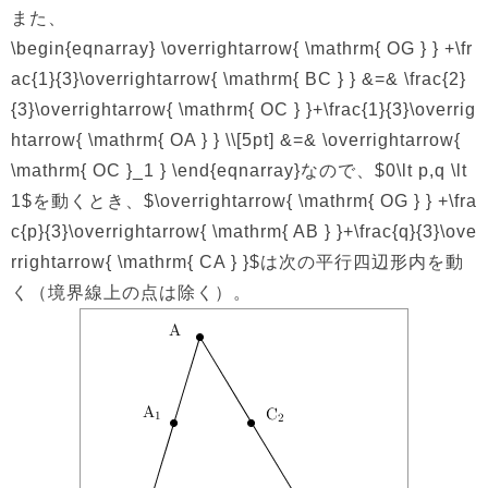
また、
\begin{eqnarray} \overrightarrow{ \mathrm{ OG } } +\fr
ac{1}{3}\overrightarrow{ \mathrm{ BC } } &=& \frac{2}
{3}\overrightarrow{ \mathrm{ OC } }+\frac{1}{3}\overrig
htarrow{ \mathrm{ OA } } \\[5pt] &=& \overrightarrow{
\mathrm{ OC }_1 } \end{eqnarray}なので、$0\lt p,q \lt
1$を動くとき、$\overrightarrow{ \mathrm{ OG } } +\fra
c{p}{3}\overrightarrow{ \mathrm{ AB } }+\frac{q}{3}\ove
rrightarrow{ \mathrm{ CA } }$は次の平行四辺形内を動
く（境界線上の点は除く）。