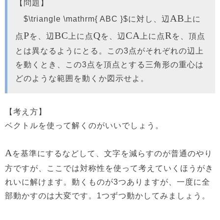
【問題】
AB
$\triangle \mathrm{ ABC }$に対し、辺
上に
P
BC
Q
CA
R
点
を、辺
上に点
を、辺
上に点
を、頂点
とは異なるようにとる。この3点がそれぞれの辺上
を動くとき、この3点を頂点とする三角形の重心は
どのような範囲を動くか図示せよ。
【考え方】
ベクトルを使って解くのがいいでしょう。
A
を基準にするなどして、文字を減らすのが普通のやり
方ですが、ここでは対称性を使って考えていくほうがき
れいに解けます。動くものが3つありますが、一度に全
部動かすのは大変です。1つずつ動かしてみましょう。