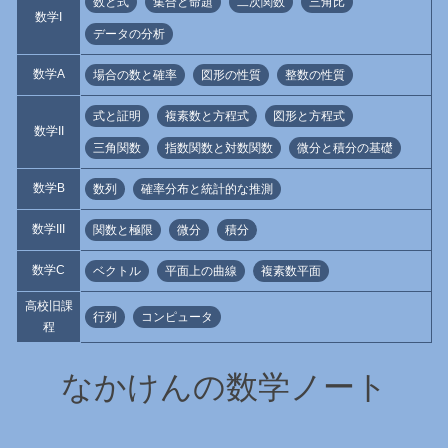
数と式
集合と命題
二次関数
三角比
数学I
データの分析
数学A
場合の数と確率
図形の性質
整数の性質
式と証明
複素数と方程式
図形と方程式
数学II
三角関数
指数関数と対数関数
微分と積分の基礎
数学B
数列
確率分布と統計的な推測
数学III
関数と極限
微分
積分
数学C
ベクトル
平面上の曲線
複素数平面
高校旧課
行列
コンピュータ
程
なかけんの数学ノート