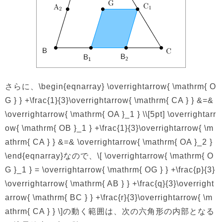
さらに、\begin{eqnarray} \overrightarrow{ \mathrm{ O
G } } +\frac{1}{3}\overrightarrow{ \mathrm{ CA } } &=&
\overrightarrow{ \mathrm{ OA }_1 } \\[5pt] \overrightarr
ow{ \mathrm{ OB }_1 } +\frac{1}{3}\overrightarrow{ \m
athrm{ CA } } &=& \overrightarrow{ \mathrm{ OA }_2 }
\end{eqnarray}なので、\[ \overrightarrow{ \mathrm{ O
G }_1 } = \overrightarrow{ \mathrm{ OG } } +\frac{p}{3}
\overrightarrow{ \mathrm{ AB } } +\frac{q}{3}\overright
arrow{ \mathrm{ BC } } +\frac{r}{3}\overrightarrow{ \m
athrm{ CA } } \]の動く範囲は、次の六角形の内部となる