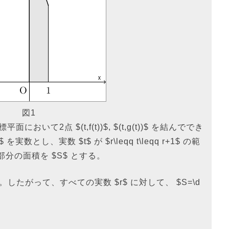
図1
座標平面において2点 $(t,f(t))$, $(t,g(t))$ を結んででき
を実数とし、実数 $t$ が $r\leqq t\leqq r+1$ の範
る部分の面積を $S$ とする。
ox{ナ}$ 。したがって、すべての実数 $r$ に対して、 $S=\d