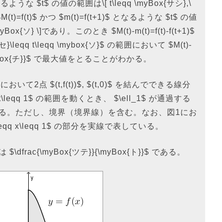
 となるような $t$ の値の範囲は\[ t\leqq \myBox{サシ},\
M(t)=f(t)$ かつ $m(t)=f(t+1)$ となるような $t$ の値
myBox{ソ} \]であり。このとき $M(t)-m(t)=f(t)-f(t+1)$
eqq t\leqq \mybox{ソ}$ の範囲において $M(t)-
}}{\myBox{チ}}$ で最大値をとることがわかる。
平面において2点 $(t,f(t))$, $(t,0)$ を結んでできる線分
qq t\leqq 1$ の範囲を動くとき、 $\ell_1$ が通過する
る。ただし、境界（境界線）を含む。なお、図1にお
leqq x\leqq 1$ の部分を実線で表している。
ac{\myBox{ツテ}}{\myBox{ト}}$ である。