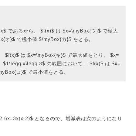
x{イ}x$ であるから、 $f(x)$ は $x=\myBox{ウ}$ で極大
Box{オ}$ で極小値 $\myBox{カ}$ をとる。
 $f(x)$ は $x=\myBox{キ}$ で最大値をとり、 $x=
\leqq x\leqq 3$ の範囲において、 $f(x)$ は $x=
\myBox{コ}$ で最小値をとる。
x)=3x^2-6x=3x(x-2)$ となるので、増減表は次のようになり