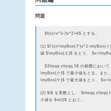
問題
$f(x)=x^3-3x^2+6$ とする。
(1) $f'(x)=\myBox{ア}x^2-\myBo
値 $\myBox{エ}$ をとり、 $x=\my
$3\leqq x\leqq 5$ の範囲において、
\myBox{ク}$ で最小値をとる。また、 $1
\myBox{ケ}$ で最大値をとり、 $x=
(2) $t$ を実数とし、 $t\leqq x\le
小値を $m(t)$ とおく。