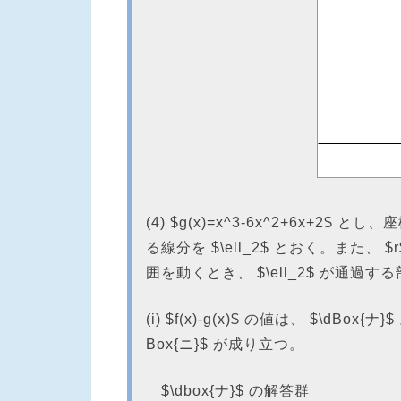
(4) $g(x)=x^3-6x^2+6x+2$ とし、
る線分を $\ell_2$ とおく。また、 $r$ 
囲を動くとき、 $\ell_2$ が通過す
(i) $f(x)-g(x)$ の値は、 $\dB
Box{ニ}$ が成り立つ。
$\dbox{ナ}$ の解答群