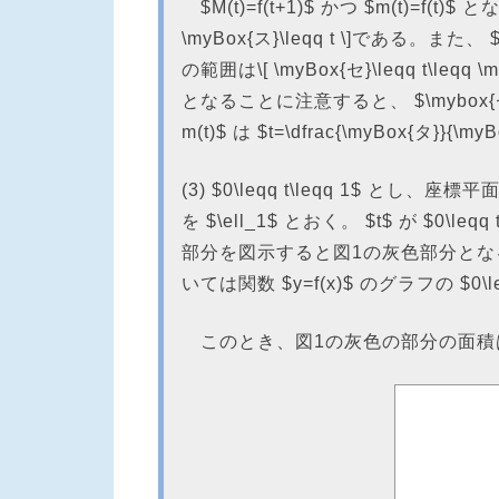
$M(t)=f(t+1)$ かつ $m(t)=f(t)$
\myBox{ス}\leqq t \]である。また、 $
の範囲は\[ \myBox{セ}\leqq t\leqq \
となることに注意すると、 $\mybox{セ}\l
m(t)$ は $t=\dfrac{\myBox{タ
(3) $0\leqq t\leqq 1$ とし、座標
を $\ell_1$ とおく。 $t$ が $0\le
部分を図示すると図1の灰色部分とな
いては関数 $y=f(x)$ のグラフの $0\
このとき、図1の灰色の部分の面積は $\dfr