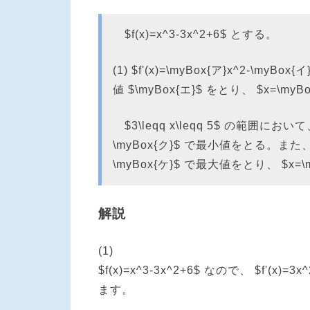
$f(x)=x^3-3x^2+6$ とする。
(1) $f'(x)=\myBox{ア}x^2-\myBo
値 $\myBox{エ}$ をとり、 $x=\my
$3\leqq x\leqq 5$ の範囲において、
\myBox{ク}$ で最小値をとる。また、 $1
\myBox{ケ}$ で最大値をとり、 $x=
解説
(1)
$f(x)=x^3-3x^2+6$ なので、 $f'(
ます。