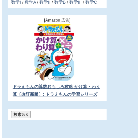
数学I
数学A
数学II
数学B
数学III
数学C
[Amazon 広告]
ドラえもんの算数おもしろ攻略 かけ算・わり
算〔改訂新版〕: ドラえもんの学習シリーズ
検索
⌘
K