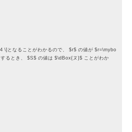
f(r)+4 \]となることがわかるので、 $r$ の値が $r=\mybo
で増加するとき、 $S$ の値は $\dBox{ヌ}$ ことがわか