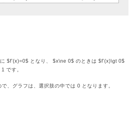
'(x)=0$ となり、 $x\ne 0$ のときは $f'(x)\gt 0$
1 です。
つねに正なので、グラフは、選択肢の中では 0 となります。