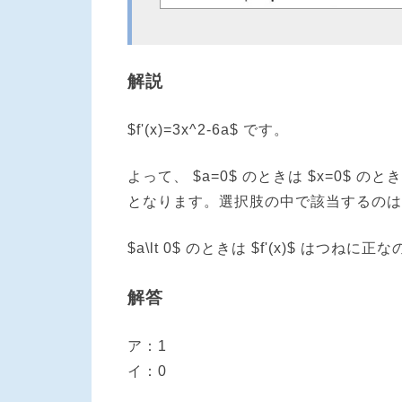
解説
$f'(x)=3x^2-6a$ です。
よって、 $a=0$ のときは $x=0$ のときに $f
となります。選択肢の中で該当するのは 
$a\lt 0$ のときは $f'(x)$ は
解答
ア：1
イ：0