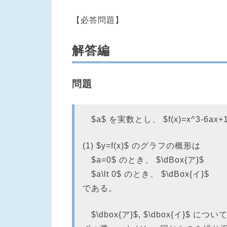
【必答問題】
解答編
問題
$a$ を実数とし、 $f(x)=x^3-6ax
(1) $y=f(x)$ のグラフの概形は
$a=0$ のとき、 $\dBox{ア}$
$a\lt 0$ のとき、 $\dBox{イ}$
である。
$\dbox{ア}$, $\dbox{イ}$