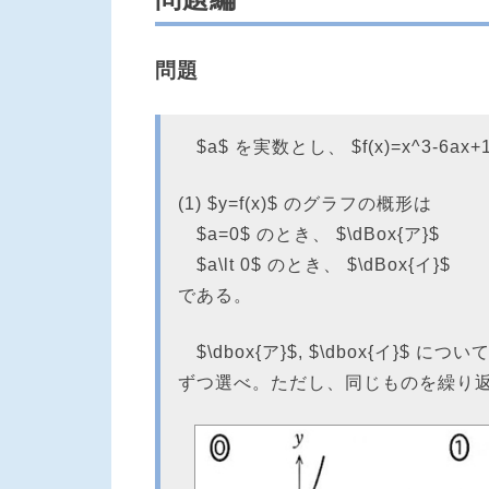
問題
$a$ を実数とし、 $f(x)=x^3-6ax
(1) $y=f(x)$ のグラフの概形は
$a=0$ のとき、 $\dBox{ア}$
$a\lt 0$ のとき、 $\dBox{イ}$
である。
$\dbox{ア}$, $\dbox{イ}$
ずつ選べ。ただし、同じものを繰り