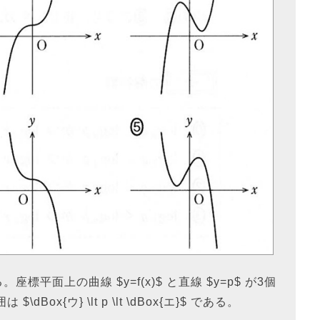
する。座標平面上の曲線 $y=f(x)$ と直線 $y=p$ が3個
Box{ウ} \lt p \lt \dBox{エ}$ である。