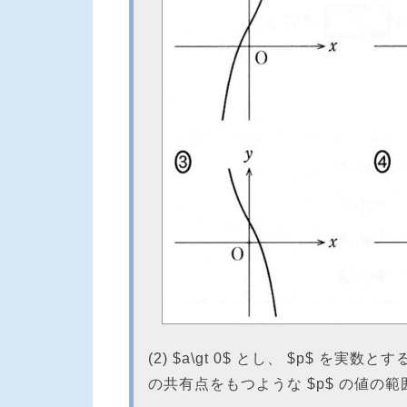
(2) $a\gt 0$ とし、 $p$ を実数と
の共有点をもつような $p$ の値の範囲は $\d