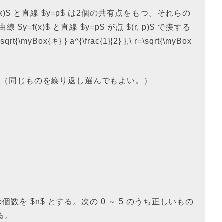
=f(x)$ と直線 $y=p$ は2個の共有点をもつ。それらの
る。曲線 $y=f(x)$ と直線 $y=p$ が点 $(r, p)$ で接する
myBox{キ} } a^{\frac{1}{2} },\ r=\sqrt{\myBox
$ の解答群（同じものを繰り返し選んでもよい。）
数解の個数を $n$ とする。次の 0 ～ 5 のうち正しいもの
ある。