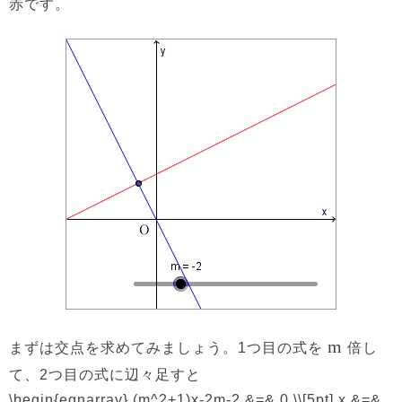
赤です。
m
まずは交点を求めてみましょう。1つ目の式を
倍し
て、2つ目の式に辺々足すと
\begin{eqnarray} (m^2+1)x-2m-2 &=& 0 \\[5pt] x &=&