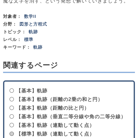
魔な文字を消す、という発想で解いていきましょう。
対象者：
数学II
分野：
図形と方程式
トピック：
軌跡
レベル：
標準
キーワード：
軌跡
関連するページ
⚪
【基本】軌跡
⚪
【基本】軌跡（距離の2乗の和と円）
⚪
【基本】軌跡（距離の比と円）
⚪
【基本】軌跡（垂直二等分線や角の二等分線）
⚪
【基本】軌跡（連動して動く点）
🟡
【標準】軌跡（連動して動く点）