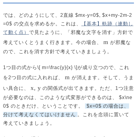
では、どのようにして、2直線 $mx-y=0$, $x+my-2m-2
=0$ の交点を求めるか。これは、
【基本】軌跡（連動し
て動く点）
で見たように、「邪魔な文字を消す」方針で
m
考えていくとうまく行きます。今の場合、
が邪魔な
ので、これを消す方針で考えていきましょう。
1つ目の式から\[ m=\frac{y}{x} \]が成り立つので、これ
m
を2つ目の式に入れれば、
が消えます。そして、うま
x, y
い具合に、
の関係式が出てきます。ただ、1つ注意
が必要なのは、このような式変形ができるのは、 $x\ne
0$ のときだけ、ということです。
$x=0$ の場合は、
分けて考えなくてはいけません
。これを念頭に置いて
考えていきましょう。