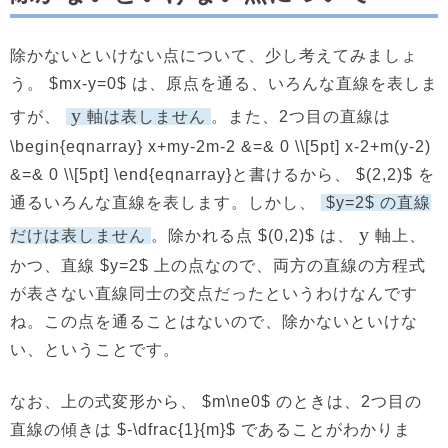
除かないといけない点について、少し考えてみましょ
う。 $mx-y=0$ は、原点を通る、いろんな直線を表しま
y
すが、
軸は表しません
。また、2つ目の直線は
\begin{eqnarray} x+my-2m-2 &=& 0 \\[5pt] x-2+m(y-2)
&=& 0 \\[5pt] \end{eqnarray}と書けるから、 $(2,2)$ を
通るいろんな直線を表します。しかし、
$y=2$ の直線
y
だけは表しません
。除かれる点 $(0,2)$ は、
軸上、
かつ、直線 $y=2$ 上の点なので、両方の直線の方程式
が表さない直線同士の交点だったというわけなんです
ね。この点を通ることはないので、除かないといけな
い、ということです。
なお、上の式変形から、 $m\ne0$ のときは、2つ目の
直線の傾きは $-\dfrac{1}{m}$ であることがわかりま