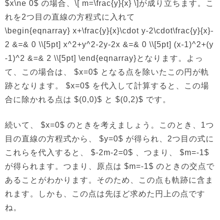
$x\ne 0$ の場合、\[ m=\frac{y}{x} \]が成り立ちます。こ
れを2つ目の直線の方程式に入れて
\begin{eqnarray} x+\frac{y}{x}\cdot y-2\cdot\frac{y}{x}-
2 &=& 0 \\[5pt] x^2+y^2-2y-2x &=& 0 \\[5pt] (x-1)^2+(y
-1)^2 &=& 2 \\[5pt] \end{eqnarray}となります。よっ
て、この場合は、 $x=0$ となる点を除いたこの円が軌
跡となります。 $x=0$ を代入して計算すると、この場
合に除かれる点は $(0,0)$ と $(0,2)$ です。
続いて、 $x=0$ のときを考えましょう。このとき、1つ
目の直線の方程式から、 $y=0$ が得られ、2つ目の式に
これらを代入すると、 $-2m-2=0$ 、つまり、 $m=-1$
が得られます。つまり、原点は $m=-1$ のときの交点で
あることがわかります。そのため、この点も軌跡に含ま
れます。しかも、この点は先ほど求めた円上の点です
ね。