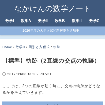
なかけんの数学ノート
数学I
数学A
数学II
数学B
数学III
数学C
2026年度の大学入試問題解説を追加中！
Home
/
数学II
/
図形と方程式
/
軌跡
【標準】軌跡（2直線の交点の軌跡）
🕒 2017/09/08
🔄 2026/07/31
ここでは、2つの直線が動く時に、交点の軌跡がどうな
るかを考えていきます。