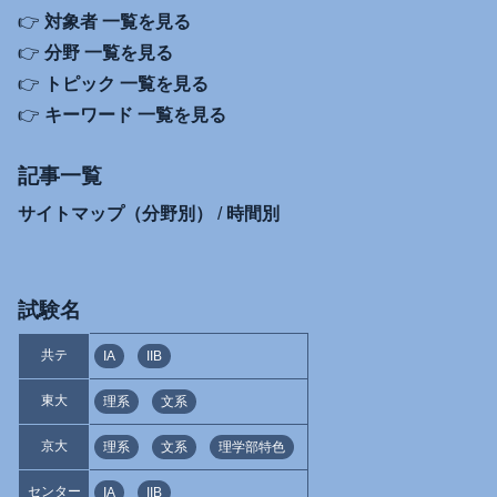
👉
対象者 一覧を見る
👉
分野 一覧を見る
👉
トピック 一覧を見る
👉
キーワード 一覧を見る
記事一覧
サイトマップ（分野別）
/
時間別
試験名
共テ
IA
IIB
東大
理系
文系
京大
理系
文系
理学部特色
センター
IA
IIB