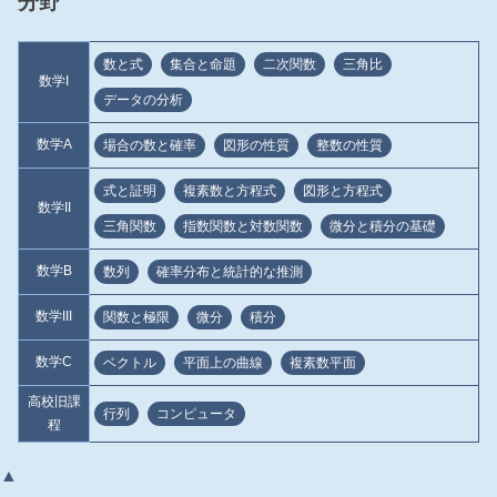
分野
数と式
集合と命題
二次関数
三角比
数学I
データの分析
数学A
場合の数と確率
図形の性質
整数の性質
式と証明
複素数と方程式
図形と方程式
数学II
三角関数
指数関数と対数関数
微分と積分の基礎
数学B
数列
確率分布と統計的な推測
数学III
関数と極限
微分
積分
数学C
ベクトル
平面上の曲線
複素数平面
高校旧課
行列
コンピュータ
程
▲