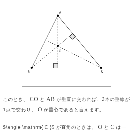
CO
AB
このとき、
と
が垂直に交われば、3本の垂線が
O
1点で交わり、
が垂心であると言えます。
O
C
$\angle \mathrm{ C }$ が直角のときは、
と
は一