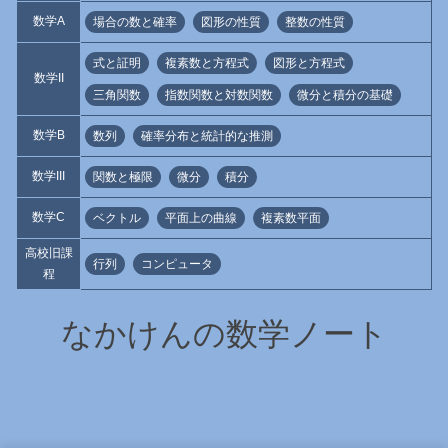
数学A
場合の数と確率
図形の性質
整数の性質
式と証明
複素数と方程式
図形と方程式
数学II
三角関数
指数関数と対数関数
微分と積分の基礎
数学B
数列
確率分布と統計的な推測
数学III
関数と極限
微分
積分
数学C
ベクトル
平面上の曲線
複素数平面
高校旧課
行列
コンピュータ
程
なかけんの数学ノート