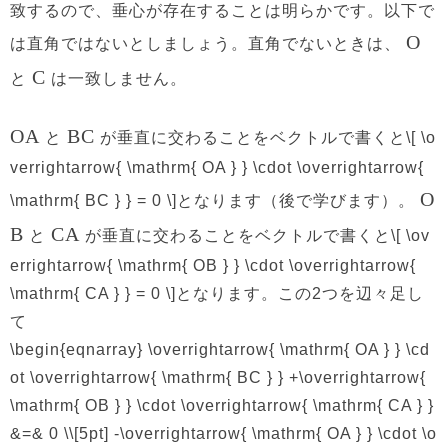
致するので、垂心が存在することは明らかです。以下で
O
は直角ではないとしましょう。直角でないときは、
C
と
は一致しません。
OA
BC
と
が垂直に交わることをベクトルで書くと\[ \o
verrightarrow{ \mathrm{ OA } } \cdot \overrightarrow{
O
\mathrm{ BC } } = 0 \]となります（後で学びます）。
B
CA
と
が垂直に交わることをベクトルで書くと\[ \ov
errightarrow{ \mathrm{ OB } } \cdot \overrightarrow{
\mathrm{ CA } } = 0 \]となります。この2つを辺々足し
て
\begin{eqnarray} \overrightarrow{ \mathrm{ OA } } \cd
ot \overrightarrow{ \mathrm{ BC } } +\overrightarrow{
\mathrm{ OB } } \cdot \overrightarrow{ \mathrm{ CA } }
&=& 0 \\[5pt] -\overrightarrow{ \mathrm{ OA } } \cdot \o