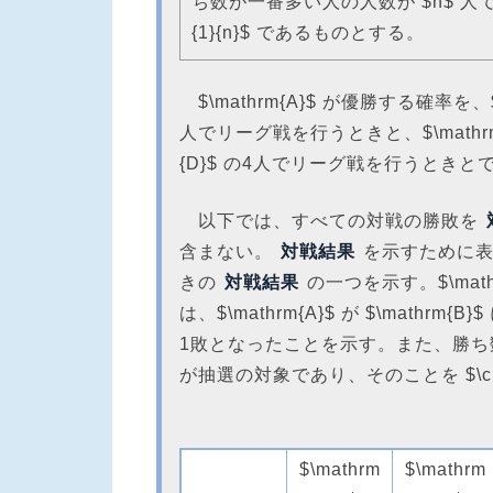
ち数が一番多い人の人数が $n$ 人で
{1}{n}$ であるものとする。
$\mathrm{A}$ が優勝する確率を、$\ma
人でリーグ戦を行うときと、$\mathrm{A}$
{D}$ の4人でリーグ戦を行うときと
以下では、すべての対戦の勝敗を
含まない。
対戦結果
を示すために表
きの
対戦結果
の一つを示す。$\mathrm{
は、$\mathrm{A}$ が $\mathrm{B}
1敗となったことを示す。また、勝ち数が一番多い
が抽選の対象であり、そのことを $\che
$\mathrm
$\mathrm