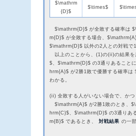
$\mathrm
$\times$
$\time
{D}$
$\mathrm{D}$ が全敗する確率は $\dfr
m{D}$ が全敗する場合、$\mathrm{
$\mathrm{D}$ 以外の2人との
以上のことから、(1)の(ii)の結果を用い、
$、$\mathrm{D}$ の3通りある
hrm{A}$ が2勝1敗で優勝する確率は $\d
わかる。
(ii) 全敗する人がいない場合で、かつ 
$\mathrm{A}$ が2勝1敗のとき、$\m
hrm{C}$、$\mathrm{D}$ の3通り
m{B}$ であるとき、
対戦結果
の一部