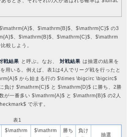
あるとき、それぞれの人が選ばれる確率は $\dfrac
thrm{A}$、$\mathrm{B}$、$\mathrm{C}$ の3
、$\mathrm{B}$、$\mathrm{C}$、$\mathrm
で比較しよう。
対戦結果
と呼ぶ。なお、
対戦結果
は抽選の結果を
を用いる。例えば、表1は4人でリーグ戦を行ったと
A}$ から始まる行の $\times \bigcirc \bigcirc$
$ に負け $\mathrm{C}$ と $\mathrm{D}$ に勝ち、2勝
 $\mathrm{A}$ と $\mathrm{B}$ の2人
ckmark$ で示す。
表1
$\mathrm
$\mathrm
勝ち
負け
抽選