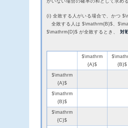
がいない場合の確率の和として求め
(i) 全敗する人がいる場合で、かつ $\
全敗する人は $\mathrm{B}$、$\ma
$\mathrm{D}$ が全敗するとき、
対
$\mathrm
$\math
{A}$
{B}$
$\mathrm
{A}$
$\mathrm
{B}$
$\mathrm
{C}$