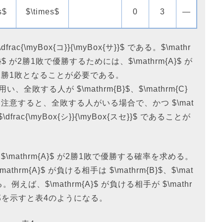
s$
$\times$
0
3
―
ac{\myBox{コ}}{\myBox{サ}}$ である。$\mathr
A}$ が2勝1敗で優勝するためには、$\mathrm{A}$ が
対戦で1勝1敗となることが必要である。
全敗する人が $\mathrm{B}$、$\mathrm{C}
ことに注意すると、全敗する人がいる場合で、かつ $\mat
frac{\myBox{シ}}{\myBox{スセ}}$ であることが
$\mathrm{A}$ が2勝1敗で優勝する確率を求める。
athrm{A}$ が負ける相手は $\mathrm{B}$、$\mat
ある。例えば、$\mathrm{A}$ が負ける相手が $\mathr
を示すと表4のようになる。