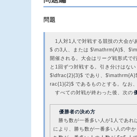
問題
1人対1人で対戦する競技の大会があり、$\ma
$ の3人、または $\mathrm{A}$、$\ma
開催される。大会はリーグ戦形式で
と1回ずつ対戦する。引き分けはないもの
$\dfrac{2}{3}$ であり、$\mat
rac{1}{2}$ であるものとする
すべての対戦が終わった後、次の
優勝者の決め方
勝ち数が一番多い人が1人であれ
により、勝ち数が一番多い人の中か