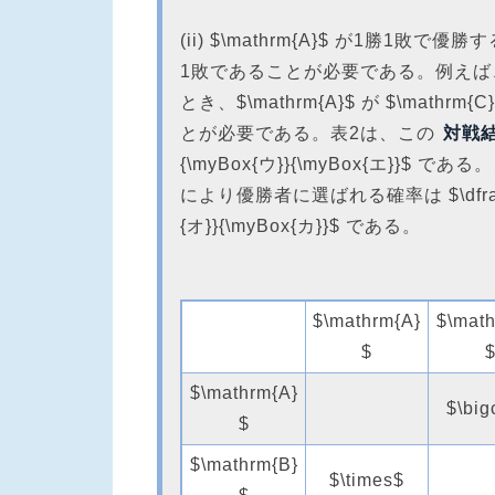
(ii) $\mathrm{A}$ が1勝1敗で優勝す
1敗であることが必要である。例えば、$\ma
とき、$\mathrm{A}$ が $\mathrm{C
とが必要である。表2は、この
対戦
{\myBox{ウ}}{\myBox{エ}}$ であ
により優勝者に選ばれる確率は $\dfrac{\myb
{オ}}{\myBox{カ}}$ である。
$\mathrm{A}
$\math
$
$\mathrm{A}
$\big
$
$\mathrm{B}
$\times$