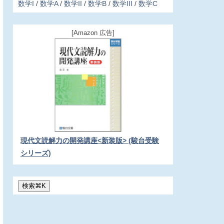
数学I
数学A
数学II
数学B
数学III
数学C
[Amazon 広告]
現代文読解力の開発講座<新装版> (駿台受験
シリーズ)
検索
⌘
K