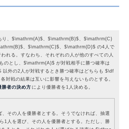
thrm{A}$、$\mathrm{B}$、$\mathrm{C}
thrm{B}$、$\mathrm{C}$、$\mathrm{D}$ の4人で
行われる。すなわち、それぞれの人が他のすべての人
とし、$\mathrm{A}$ が対戦相手に勝つ確率は
hrm{A}$ 以外の2人が対戦するとき勝つ確率はどちらも $\df
。なお、各対戦の結果は互いに影響を与えないものとする。
優勝者の決め方
により優勝者を1人決める。
ば、その人を優勝者とする。そうでなければ、抽選
ら1人を選び、その人を優勝者とする。ただし、勝