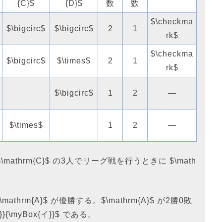
{C}$
{D}$
数
数
$\checkma
$\bigcirc$
$\bigcirc$
2
1
rk$
$\checkma
$\bigcirc$
$\times$
2
1
rk$
$\bigcirc$
1
2
―
$\times$
1
2
―
B}$、$\mathrm{C}$ の3人でリーグ戦を行うときに $\math
$\mathrm{A}$ が優勝する。$\mathrm{A}$ が2勝0敗
}{\myBox{イ}}$ である。