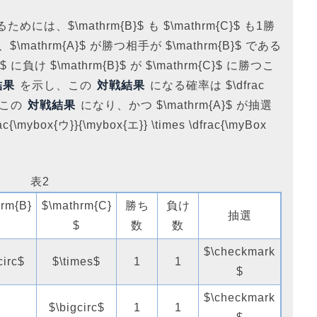
るためには、$\mathrm{B}$ も $\mathrm{C}$ も1勝
thrm{A}$ が勝つ相手が $\mathrm{B}$ である
}$ に負け $\mathrm{B}$ が $\mathrm{C}$ に勝つこ
結果
を示し、この
対戦結果
になる確率は $\dfrac
る。この
対戦結果
になり、かつ $\mathrm{A}$ が抽選
ox{ウ}}{\mybox{エ}} \times \dfrac{\myBox
表2
rm{B}
$\mathrm{C}
勝ち
負け
抽選
$
$
数
数
$\checkmark
circ$
$\times$
1
1
$
$\checkmark
$\bigcirc$
1
1