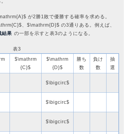
る。
mathrm{A}$ が2勝1敗で優勝する確率を求める。
thrm{C}$、$\mathrm{D}$ の3通りある。例えば、
戦結果
の一部を示すと表3のようになる。
表3
rm
$\mathrm
$\mathrm
勝ち
負け
抽
{C}$
{D}$
数
数
選
$\bigcirc$
$\bigcirc$
$\bigcirc$