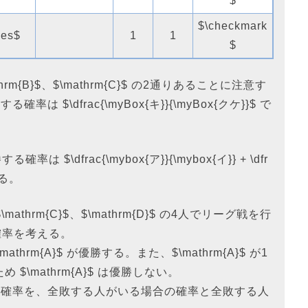
$
$\checkmark
mes$
1
1
$
thrm{B}$、$\mathrm{C}$ の2通りあることに注意す
確率は $\dfrac{\myBox{キ}}{\myBox{クケ}}$ で
確率は $\dfrac{\mybox{ア}}{\mybox{イ}} + \dfr
ある。
}$、$\mathrm{C}$、$\mathrm{D}$ の4人でリーグ戦を行
する確率を考える。
mathrm{A}$ が優勝する。また、$\mathrm{A}$ が1
$\mathrm{A}$ は優勝しない。
優勝する確率を、全敗する人がいる場合の確率と全敗する人