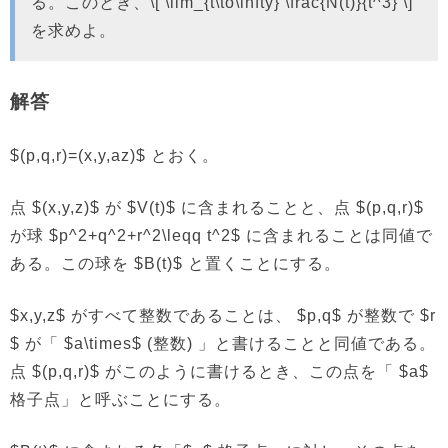
る。このとき、\[ \lim_{t\to\infty} \frac{N(t)}{t^3} \]
を求めよ。
解答
$(p,q,r)=(x,y,az)$ とおく。
点 $(x,y,z)$ が $V(t)$ に含まれることと、点 $(p,q,r)$
が球 $p^2+q^2+r^2\leqq t^2$ に含まれることは同値で
ある。この球を $B(t)$ と置くことにする。
$x,y,z$ がすべて整数であることは、 $p,q$ が整数で $r
$ が「 $a\times$ (整数) 」と書けることと同値である。
点 $(p,q,r)$ がこのように書けるとき、この点を「 $a$
格子点」と呼ぶことにする。