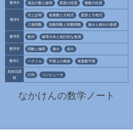
数学A
場合の数と確率
図形の性質
整数の性質
式と証明
複素数と方程式
図形と方程式
数学II
三角関数
指数関数と対数関数
微分と積分の基礎
数学B
数列
確率分布と統計的な推測
数学III
関数と極限
微分
積分
数学C
ベクトル
平面上の曲線
複素数平面
高校旧課
行列
コンピュータ
程
なかけんの数学ノート