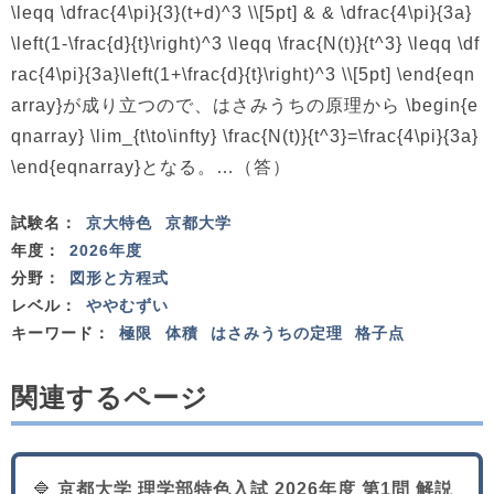
\leqq \dfrac{4\pi}{3}(t+d)^3 \\[5pt] & & \dfrac{4\pi}{3a}
\left(1-\frac{d}{t}\right)^3 \leqq \frac{N(t)}{t^3} \leqq \df
rac{4\pi}{3a}\left(1+\frac{d}{t}\right)^3 \\[5pt] \end{eqn
array}が成り立つので、はさみうちの原理から \begin{e
qnarray} \lim_{t\to\infty} \frac{N(t)}{t^3}=\frac{4\pi}{3a}
\end{eqnarray}となる。…（答）
試験名：
京大特色
京都大学
年度：
2026年度
分野：
図形と方程式
レベル：
ややむずい
キーワード：
極限
体積
はさみうちの定理
格子点
関連するページ
🔷
京都大学 理学部特色入試 2026年度 第1問 解説