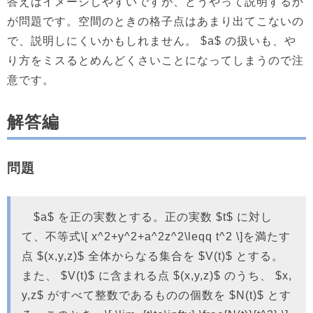
答えはイメージしやすいですが、どうやって説明するか
が問題です。空間のときの格子点はあまり出てこないの
で、説明しにくいかもしれません。 $a$ の扱いも、や
り方をミスるとめんどくさいことになってしまうので注
意です。
解答編
問題
$a$ を正の実数とする。正の実数 $t$ に対し
て、不等式\[ x^2+y^2+a^2z^2\leqq t^2 \]を満たす
点 $(x,y,z)$ 全体からなる集合を $V(t)$ とする。
また、 $V(t)$ に含まれる点 $(x,y,z)$ のうち、 $x,
y,z$ がすべて整数であるものの個数を $N(t)$ とす