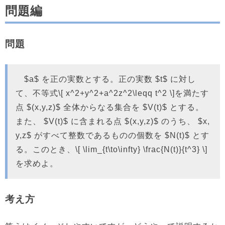
問題編
問題
$a$ を正の実数とする。正の実数 $t$ に対し
て、不等式\[ x^2+y^2+a^2z^2\leqq t^2 \]を満たす
点 $(x,y,z)$ 全体からなる集合を $V(t)$ とする。
また、 $V(t)$ に含まれる点 $(x,y,z)$ のうち、 $x,
y,z$ がすべて整数であるものの個数を $N(t)$ とす
る。このとき、\[ \lim_{t\to\infty} \frac{N(t)}{t^3} \]
を求めよ。
考え方