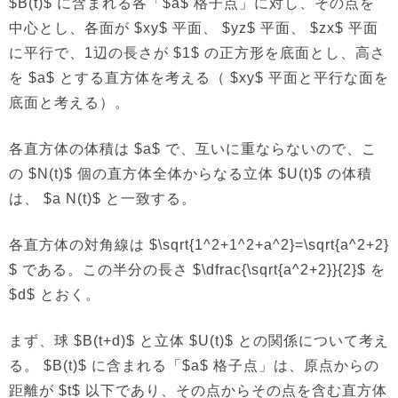
$B(t)$ に含まれる各「$a$ 格子点」に対し、その点を
中心とし、各面が $xy$ 平面、 $yz$ 平面、 $zx$ 平面
に平行で、1辺の長さが $1$ の正方形を底面とし、高さ
を $a$ とする直方体を考える（ $xy$ 平面と平行な面を
底面と考える）。
各直方体の体積は $a$ で、互いに重ならないので、こ
の $N(t)$ 個の直方体全体からなる立体 $U(t)$ の体積
は、 $a N(t)$ と一致する。
各直方体の対角線は $\sqrt{1^2+1^2+a^2}=\sqrt{a^2+2}
$ である。この半分の長さ $\dfrac{\sqrt{a^2+2}}{2}$ を
$d$ とおく。
まず、球 $B(t+d)$ と立体 $U(t)$ との関係について考え
る。 $B(t)$ に含まれる「$a$ 格子点」は、原点からの
距離が $t$ 以下であり、その点からその点を含む直方体