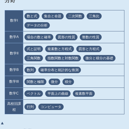
分野
数と式
集合と命題
二次関数
三角比
数学I
データの分析
数学A
場合の数と確率
図形の性質
整数の性質
式と証明
複素数と方程式
図形と方程式
数学II
三角関数
指数関数と対数関数
微分と積分の基礎
数学B
数列
確率分布と統計的な推測
数学III
関数と極限
微分
積分
数学C
ベクトル
平面上の曲線
複素数平面
高校旧課
行列
コンピュータ
程
▲